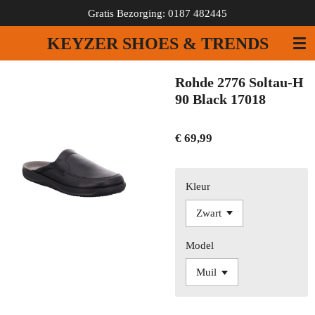
Gratis Bezorging: 0187 482445
Ga
direct
KEYZER SHOES & TRENDS
naar
de
hoofdinhoud
Rohde 2776 Soltau-H
90 Black 17018
€ 69,99
Kleur
Model