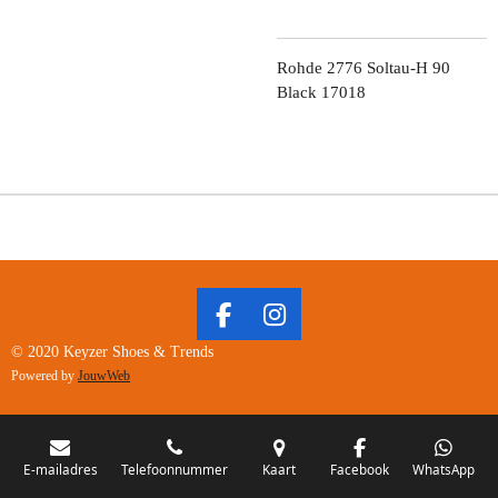
Rohde 2776 Soltau-H 90
Black 17018
F
I
A
N
© 2020 Keyzer Shoes & Trends
C
S
Powered by
JouwWeb
E
T
B
A
O
G
O
R
E-mailadres
Telefoonnummer
Kaart
Facebook
WhatsApp
K
A