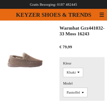
Gratis Bezorging: 0187 482445
Ga
direct
KEYZER SHOES & TRENDS
naar
de
hoofdinhoud
Warmbat Grz441032-
33 Moss 16243
€ 79,99
Kleur
Model