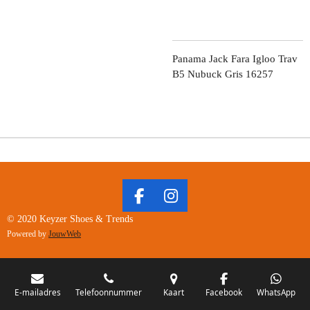
Panama Jack Fara Igloo Trav
B5 Nubuck Gris 16257
F
I
A
N
© 2020 Keyzer Shoes & Trends
C
S
Powered by
JouwWeb
E
T
B
A
O
G
O
R
E-mailadres
Telefoonnummer
Kaart
Facebook
WhatsApp
K
A