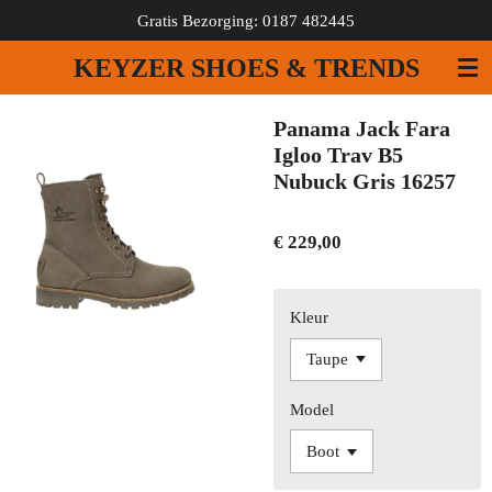
Gratis Bezorging: 0187 482445
Ga
direct
KEYZER SHOES & TRENDS
naar
de
hoofdinhoud
Panama Jack Fara
Igloo Trav B5
Nubuck Gris 16257
€ 229,00
Kleur
Model