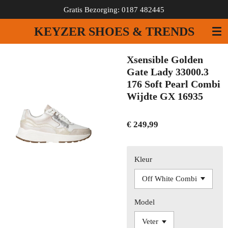
Gratis Bezorging: 0187 482445
Ga
direct
KEYZER SHOES & TRENDS
naar
de
hoofdinhoud
Xsensible Golden
Gate Lady 33000.3
176 Soft Pearl Combi
Wijdte GX 16935
€ 249,99
Kleur
Model