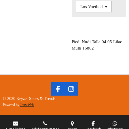
Piedi Nudi Talla 04.05 Lilac
Multi 16862
F
I
A
N
© 2020 Keyzer Shoes & Trends
C
S
Powered by
JouwWeb
E
T
B
A
O
G
E-mailadres
Telefoonnummer
Kaart
Facebook
WhatsApp