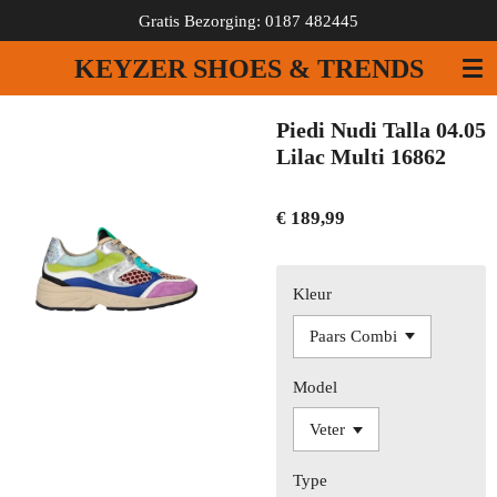
Gratis Bezorging: 0187 482445
Ga
direct
KEYZER SHOES & TRENDS
naar
de
hoofdinhoud
Piedi Nudi Talla 04.05
Lilac Multi 16862
€ 189,99
Kleur
Model
Type