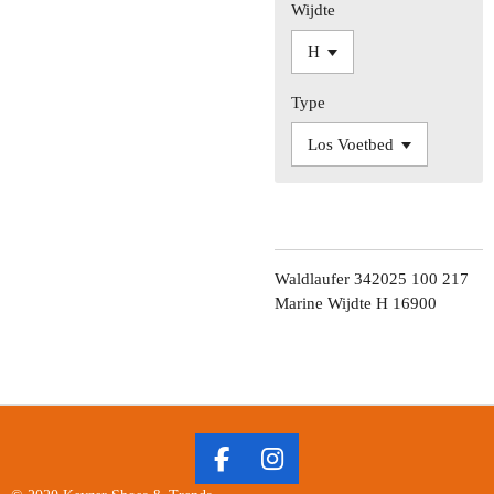
Wijdte
Type
Waldlaufer 342025 100 217
Marine Wijdte H 16900
F
I
A
N