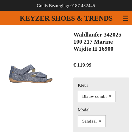
Gratis Bezorging: 0187 482445
Ga
direct
KEYZER SHOES & TRENDS
naar
de
hoofdinhoud
Waldlaufer 342025
100 217 Marine
Wijdte H 16900
€ 119,99
Kleur
Model