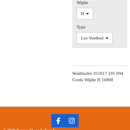
Wijdte
Type
Waldlaufer 351017 191 094
Corda Wijdte H 16898
F
I
A
N