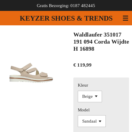
Gratis Bezorging: 0187 482445
Ga
direct
KEYZER SHOES & TRENDS
naar
de
hoofdinhoud
Waldlaufer 351017
191 094 Corda Wijdte
H 16898
€ 119,99
Kleur
Model