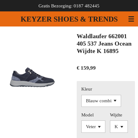
Gratis Bezorging: 0187 482445
Ga
direct
KEYZER SHOES & TRENDS
naar
de
hoofdinhoud
Waldlaufer 662001
405 537 Jeans Ocean
Wijdte K 16895
€ 159,99
Kleur
Model
Wijdte