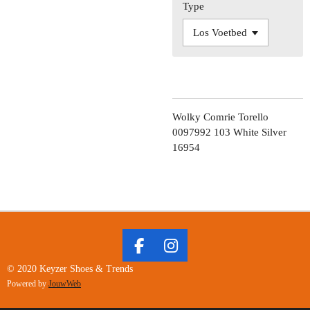
Type
Wolky Comrie Torello
0097992 103 White Silver
16954
F
I
A
N
© 2020 Keyzer Shoes & Trends
C
S
Powered by
JouwWeb
E
T