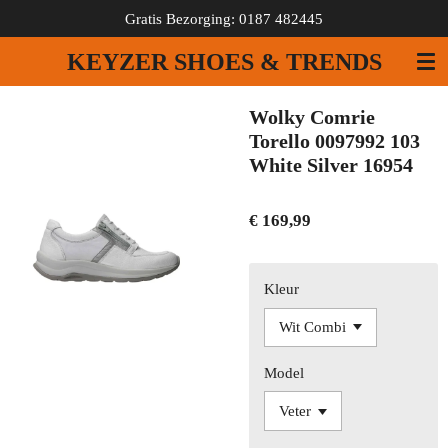
Gratis Bezorging: 0187 482445
Ga
direct
KEYZER SHOES & TRENDS
naar
de
hoofdinhoud
Wolky Comrie
Torello 0097992 103
White Silver 16954
€ 169,99
Kleur
Model