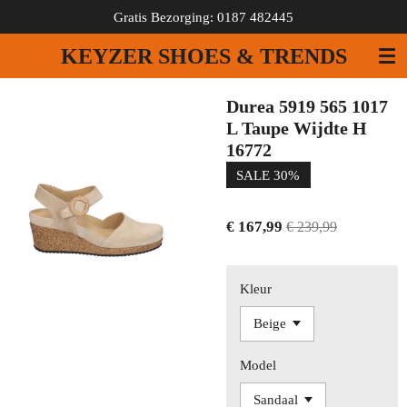
Gratis Bezorging: 0187 482445
Ga
direct
KEYZER SHOES & TRENDS
naar
de
hoofdinhoud
Durea 5919 565 1017
L Taupe Wijdte H
16772
SALE 30%
€ 167,99
€ 239,99
Kleur
Model