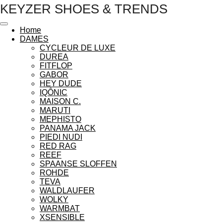
KEYZER SHOES & TRENDS
Ga
direct
naar
Home
de
DAMES
hoofdinhoud
CYCLEUR DE LUXE
DUREA
FITFLOP
GABOR
HEY DUDE
IQÔNIC
MAISON C.
MARUTI
MEPHISTO
PANAMA JACK
PIEDI NUDI
RED RAG
REEF
SPAANSE SLOFFEN
ROHDE
TEVA
WALDLAUFER
WOLKY
WARMBAT
XSENSIBLE