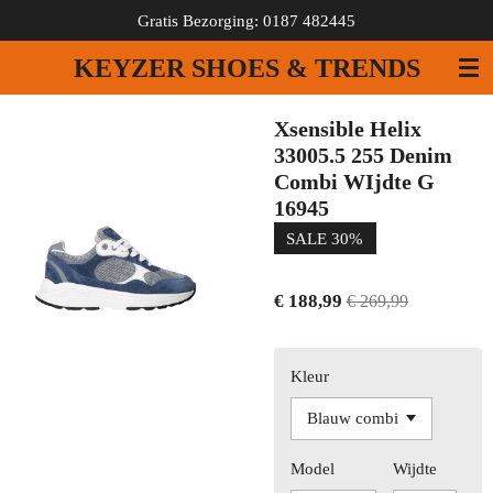
Gratis Bezorging: 0187 482445
Ga
direct
KEYZER SHOES & TRENDS
naar
de
hoofdinhoud
Xsensible Helix
33005.5 255 Denim
Combi WIjdte G
16945
SALE 30%
€ 188,99
€ 269,99
Kleur
Model
Wijdte