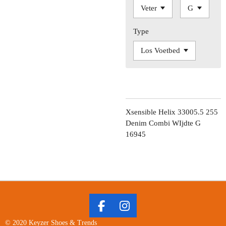
Type
Xsensible Helix 33005.5 255
Denim Combi WIjdte G
16945
F
I
A
N
© 2020 Keyzer Shoes & Trends