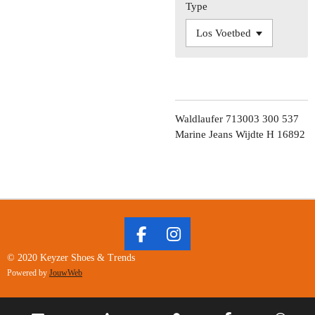
Type
Waldlaufer 713003 300 537
Marine Jeans Wijdte H 16892
F
I
A
N
© 2020 Keyzer Shoes & Trends
C
S
Powered by
JouwWeb
E
T
B
A