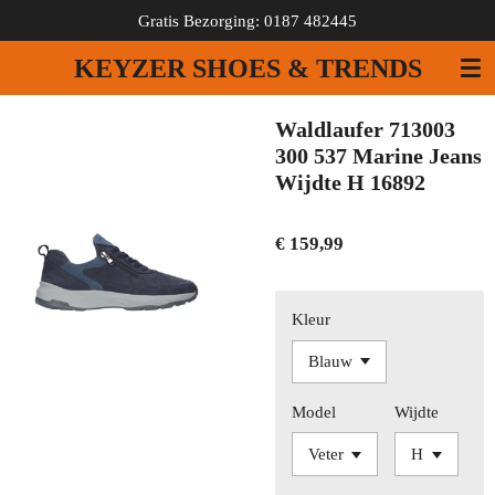
Gratis Bezorging: 0187 482445
Ga
direct
KEYZER SHOES & TRENDS
naar
de
hoofdinhoud
Waldlaufer 713003
300 537 Marine Jeans
Wijdte H 16892
€ 159,99
Kleur
Model
Wijdte