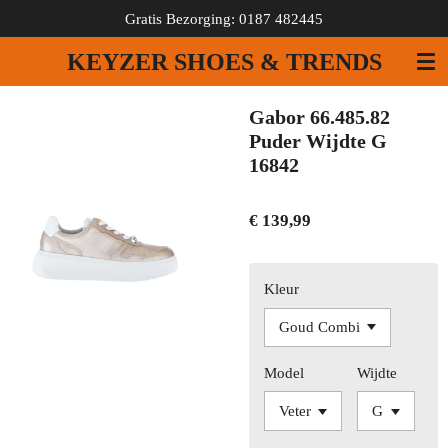
Gratis Bezorging: 0187 482445
Ga
direct
KEYZER SHOES & TRENDS
naar
de
hoofdinhoud
Gabor 66.485.82
Puder Wijdte G
16842
€ 139,99
Kleur
Model
Wijdte