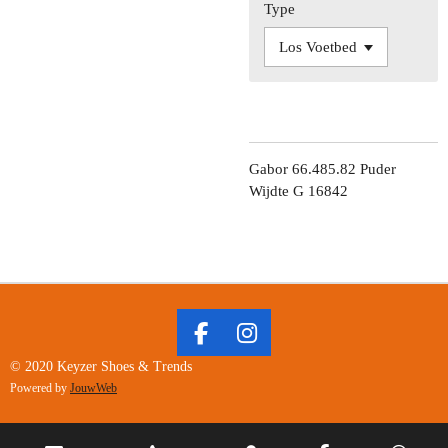
Type
Gabor 66.485.82 Puder
Wijdte G 16842
F
I
A
N
© 2020 Keyzer Shoes & Trends
C
S
Powered by
JouwWeb
E
T
B
A