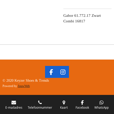
Gabor 61.772.17 Zwart
Combi 16817
F
I
A
N
© 2020 Keyzer Shoes & Trends
C
S
Powered by
JouwWeb
E
T
B
A
O
G
O
R
E-mailadres
Telefoonnummer
Kaart
Facebook
WhatsApp
K
A