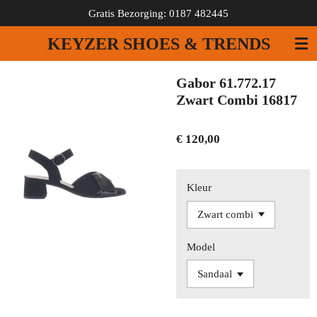
Gratis Bezorging: 0187 482445
Ga
direct
KEYZER SHOES & TRENDS
naar
de
hoofdinhoud
Gabor 61.772.17
Zwart Combi 16817
€ 120,00
Kleur
Model