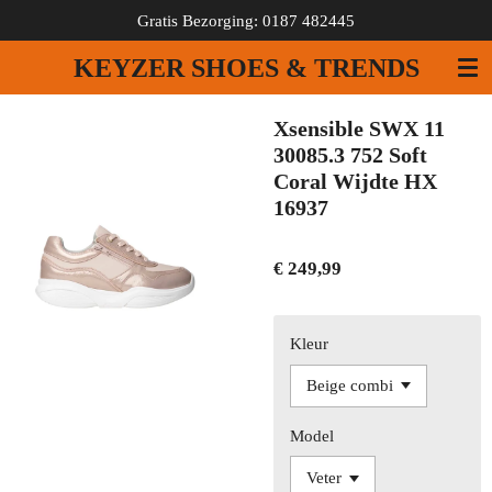
Gratis Bezorging: 0187 482445
Ga
direct
KEYZER SHOES & TRENDS
naar
de
hoofdinhoud
Xsensible SWX 11
30085.3 752 Soft
Coral Wijdte HX
16937
€ 249,99
Kleur
Model