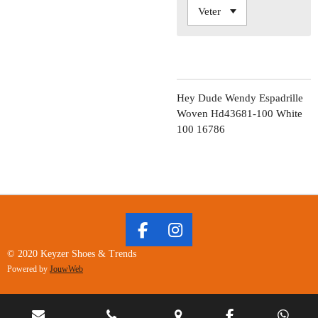
Hey Dude Wendy Espadrille
Woven Hd43681-100 White
100 16786
F
I
A
N
© 2020 Keyzer Shoes & Trends
C
S
Powered by
JouwWeb
E
T
B
A
O
G