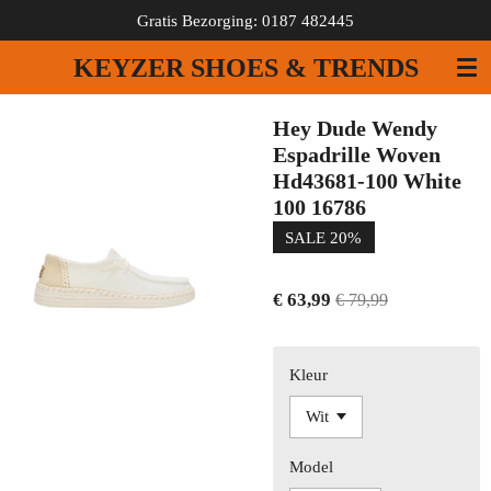
Gratis Bezorging: 0187 482445
Ga
direct
KEYZER SHOES & TRENDS
naar
de
hoofdinhoud
Hey Dude Wendy
Espadrille Woven
Hd43681-100 White
100 16786
SALE 20%
€ 63,99
€ 79,99
Kleur
Model