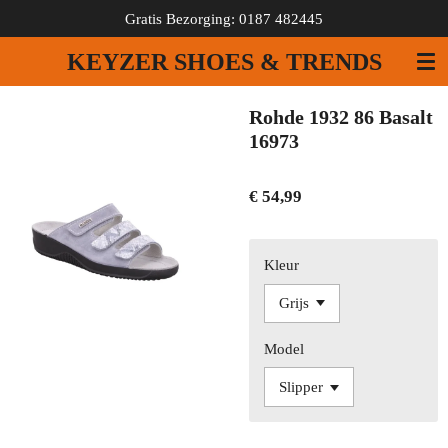
Gratis Bezorging: 0187 482445
Ga
direct
KEYZER SHOES & TRENDS
naar
de
hoofdinhoud
Rohde 1932 86 Basalt
16973
€ 54,99
Kleur
Model