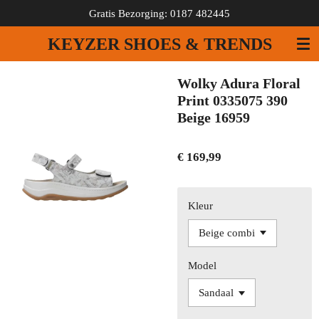
Gratis Bezorging: 0187 482445
Ga
direct
KEYZER SHOES & TRENDS
naar
de
hoofdinhoud
Wolky Adura Floral
Print 0335075 390
Beige 16959
€ 169,99
Kleur
Model