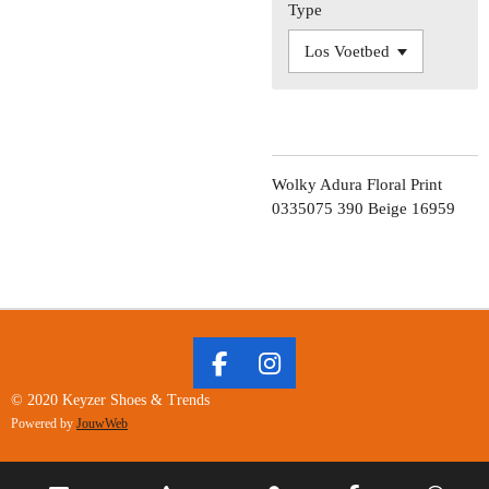
Type
Wolky Adura Floral Print
0335075 390 Beige 16959
F
I
A
N
© 2020 Keyzer Shoes & Trends
C
S
Powered by
JouwWeb
E
T
B
A