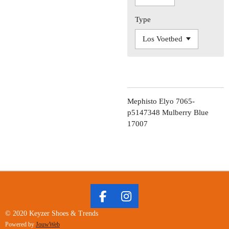
Type
Mephisto Elyo 7065-
p5147348 Mulberry Blue
17007
F
I
A
N
© 2020 Keyzer Shoes & Trends
C
S
Powered by
JouwWeb