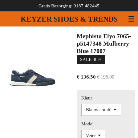
Gratis Bezorging: 0187 482445
Ga
direct
KEYZER SHOES & TRENDS
naar
de
hoofdinhoud
Mephisto Elyo 7065-
p5147348 Mulberry
Blue 17007
SALE 30%
€ 136,50
€ 195,00
Kleur
Model