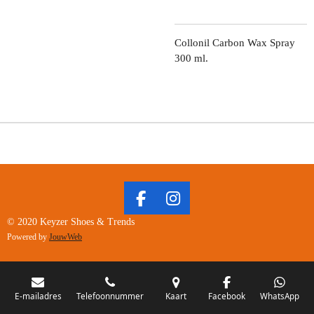
Collonil Carbon Wax Spray
300 ml.
F
I
A
N
© 2020 Keyzer Shoes & Trends
C
S
Powered by
JouwWeb
E
T
B
A
O
G
O
R
E-mailadres
Telefoonnummer
Kaart
Facebook
WhatsApp
K
A