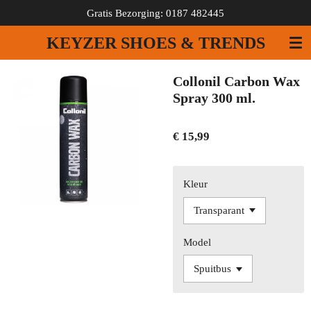
Gratis Bezorging: 0187 482445
Ga
direct
KEYZER SHOES & TRENDS
naar
de
hoofdinhoud
Collonil Carbon Wax
Spray 300 ml.
€ 15,99
Kleur
Model