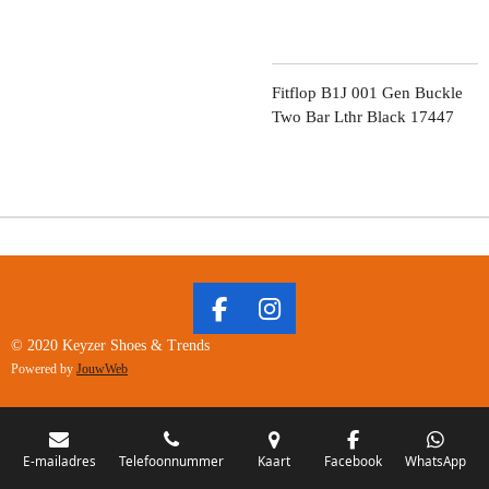
Fitflop B1J 001 Gen Buckle
Two Bar Lthr Black 17447
F
I
A
N
© 2020 Keyzer Shoes & Trends
C
S
Powered by
JouwWeb
E
T
B
A
O
G
O
R
E-mailadres
Telefoonnummer
Kaart
Facebook
WhatsApp
K
A