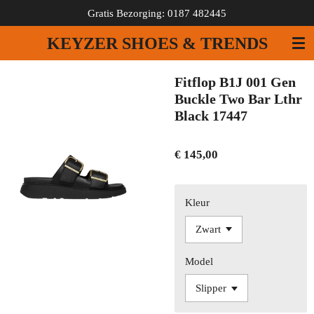
Gratis Bezorging: 0187 482445
Ga
direct
KEYZER SHOES & TRENDS
naar
de
hoofdinhoud
Fitflop B1J 001 Gen
Buckle Two Bar Lthr
Black 17447
€ 145,00
Kleur
Model