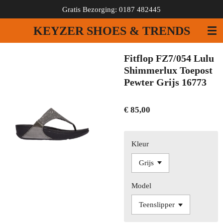
Gratis Bezorging: 0187 482445
Ga
direct
KEYZER SHOES & TRENDS
naar
de
hoofdinhoud
Fitflop FZ7/054 Lulu
Shimmerlux Toepost
Pewter Grijs 16773
€ 85,00
Kleur
Model