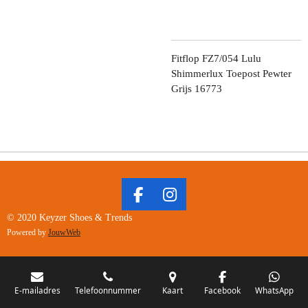
Fitflop FZ7/054 Lulu
Shimmerlux Toepost Pewter
Grijs 16773
F
I
A
N
© 2020 Keyzer Shoes & Trends
C
S
Powered by
JouwWeb
E
T
B
A
O
G
O
R
E-mailadres
Telefoonnummer
Kaart
Facebook
WhatsApp
K
A