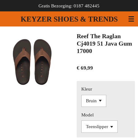
Gratis Bezorging: 0187 482445
Ga
direct
KEYZER SHOES & TRENDS
naar
de
hoofdinhoud
Reef The Raglan
Cj4019 51 Java Gum
17000
€ 69,99
Kleur
Model