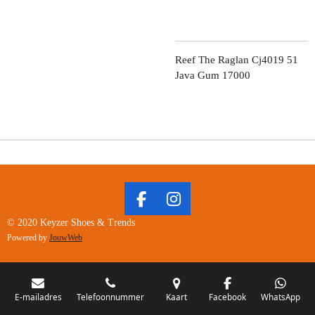
Reef The Raglan Cj4019 51
Java Gum 17000
F
I
A
N
© 2020 Keyzer Shoes & Trends
C
S
Powered by
JouwWeb
E
T
B
A
O
G
O
R
E-mailadres
Telefoonnummer
Kaart
Facebook
WhatsApp
K
A