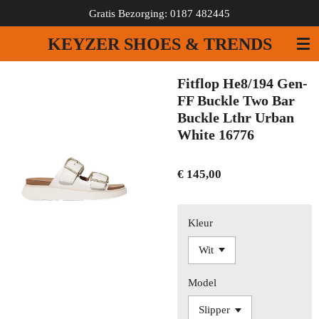
Gratis Bezorging: 0187 482445
Ga
direct
KEYZER SHOES & TRENDS
naar
de
hoofdinhoud
Fitflop He8/194 Gen-
FF Buckle Two Bar
Buckle Lthr Urban
White 16776
€ 145,00
Kleur
Model