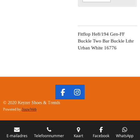
Fitflop He8/194 Gen-FF
Buckle Two Bar Buckle Lthr
Urban White 16776
F
I
A
N
© 2020 Keyzer Shoes & Trends
C
S
Powered by
JouwWeb
E
T
B
A
O
G
O
R
E-mailadres
Telefoonnummer
Kaart
Facebook
WhatsApp