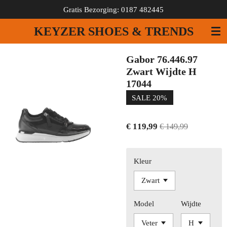
Gratis Bezorging: 0187 482445
Ga
direct
KEYZER SHOES & TRENDS
naar
de
hoofdinhoud
Gabor 76.446.97
Zwart Wijdte H
17044
SALE 20%
€ 119,99
€ 149,99
Kleur
Model
Wijdte