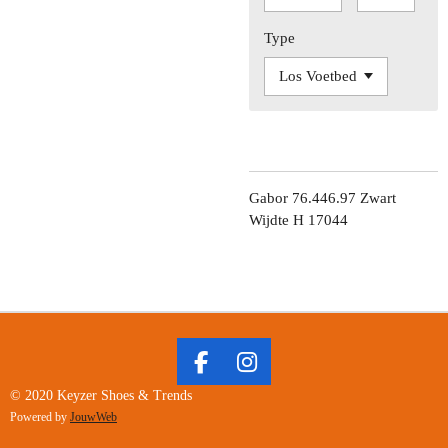
Type
Gabor 76.446.97 Zwart
Wijdte H 17044
F
I
A
N
© 2020 Keyzer Shoes & Trends
C
S
Powered by
JouwWeb
E
T