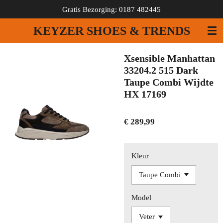
Gratis Bezorging: 0187 482445
Ga
direct
KEYZER SHOES & TRENDS
naar
de
hoofdinhoud
Xsensible Manhattan
33204.2 515 Dark
Taupe Combi Wijdte
HX 17169
€ 289,99
Kleur
Model