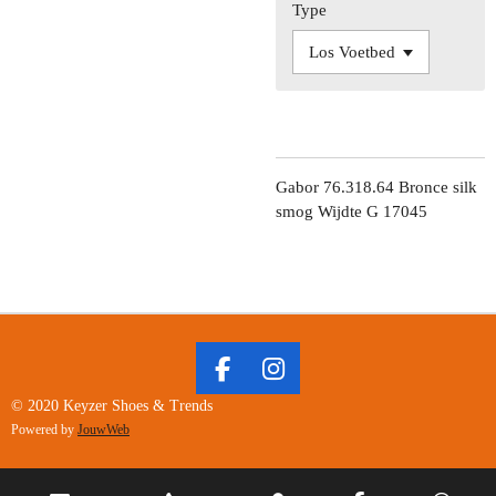
Type
Gabor 76.318.64 Bronce silk
smog Wijdte G 17045
F
I
A
N
© 2020 Keyzer Shoes & Trends
C
S
Powered by
JouwWeb
E
T
B
A