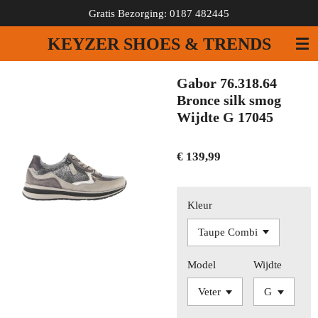
Gratis Bezorging: 0187 482445
Ga
direct
KEYZER SHOES & TRENDS
naar
de
hoofdinhoud
Gabor 76.318.64
Bronce silk smog
Wijdte G 17045
€ 139,99
Kleur
Model
Wijdte