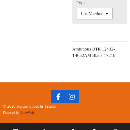
Type
Ambitious BTR 12432-
T4652AM Black 17218
F
I
A
N
© 2020 Keyzer Shoes & Trends
C
S
Powered by
JouwWeb
E
T
B
A