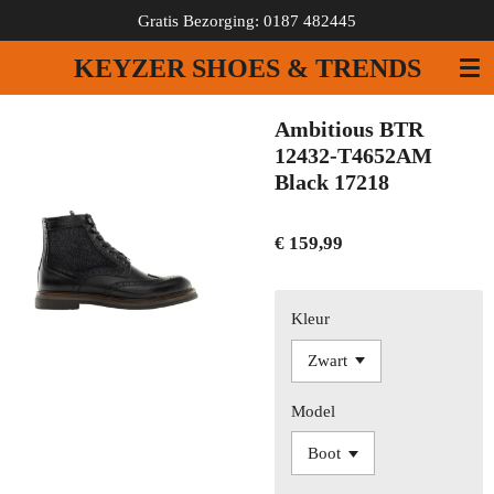
Gratis Bezorging: 0187 482445
Ga
direct
KEYZER SHOES & TRENDS
naar
de
hoofdinhoud
Ambitious BTR
12432-T4652AM
Black 17218
€ 159,99
Kleur
Model