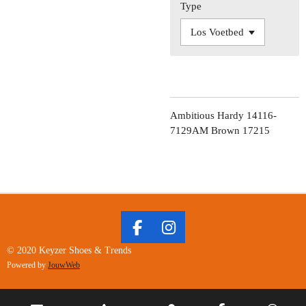
Type
Ambitious Hardy 14116-
7129AM Brown 17215
F
I
A
N
© 2020 Keyzer Shoes & Trends
C
S
Powered by
JouwWeb
E
T
B
A