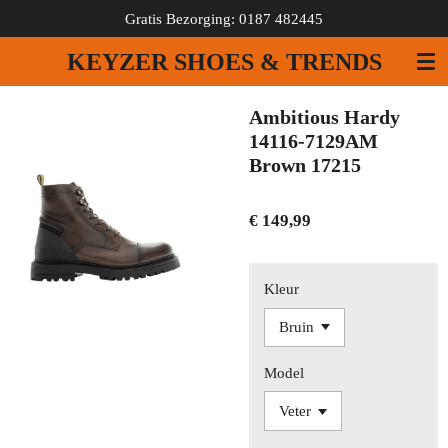
Gratis Bezorging: 0187 482445
Ga
direct
KEYZER SHOES & TRENDS
naar
de
hoofdinhoud
Ambitious Hardy
14116-7129AM
Brown 17215
€ 149,99
Kleur
Model