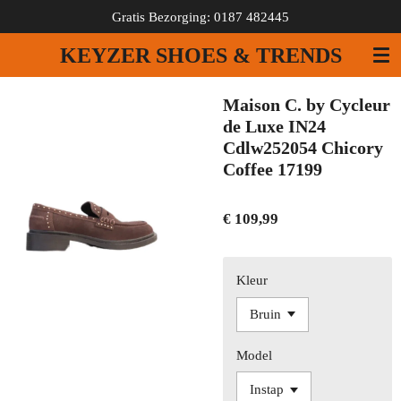
Gratis Bezorging: 0187 482445
Ga
direct
KEYZER SHOES & TRENDS
naar
de
hoofdinhoud
Maison C. by Cycleur
de Luxe IN24
Cdlw252054 Chicory
Coffee 17199
€ 109,99
Kleur
Model