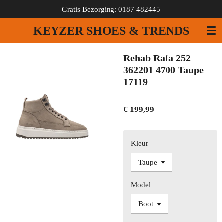
Gratis Bezorging: 0187 482445
Ga
direct
KEYZER SHOES & TRENDS
naar
de
hoofdinhoud
Rehab Rafa 252
362201 4700 Taupe
17119
€ 199,99
Kleur
Model