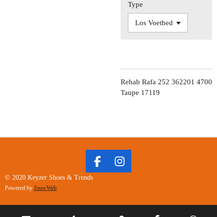
Type
Rehab Rafa 252 362201 4700
Taupe 17119
F
I
A
N
© 2020 Keyzer Shoes & Trends
C
S
Powered by
JouwWeb
E
T
B
A