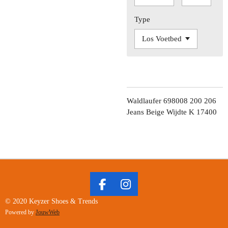
Type
Waldlaufer 698008 200 206
Jeans Beige Wijdte K 17400
F
I
A
N
© 2020 Keyzer Shoes & Trends
C
S
Powered by
JouwWeb
E
T