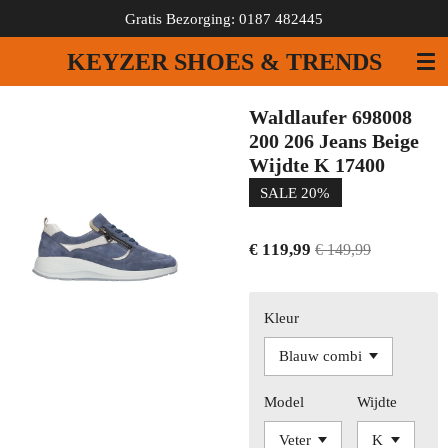
Gratis Bezorging: 0187 482445
Ga
direct
KEYZER SHOES & TRENDS
naar
de
hoofdinhoud
Waldlaufer 698008
200 206 Jeans Beige
Wijdte K 17400
SALE 20%
€ 119,99
€ 149,99
Kleur
Model
Wijdte