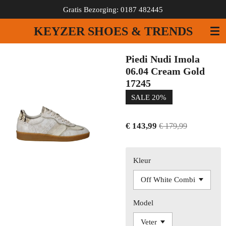
Gratis Bezorging: 0187 482445
Ga
direct
KEYZER SHOES & TRENDS
naar
de
hoofdinhoud
Piedi Nudi Imola
06.04 Cream Gold
17245
SALE 20%
€ 143,99
€ 179,99
Kleur
Model