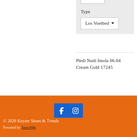
Type
Piedi Nudi Imola 06.04
Cream Gold 17245
F
I
A
N
© 2020 Keyzer Shoes & Trends
C
S
Powered by
JouwWeb
E
T