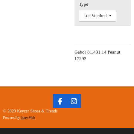
Type
Gabor 81.431.14 Peanut
17292
F
I
A
N
© 2020 Keyzer Shoes & Trends
C
S
Powered by
JouwWeb
E
T
B
A