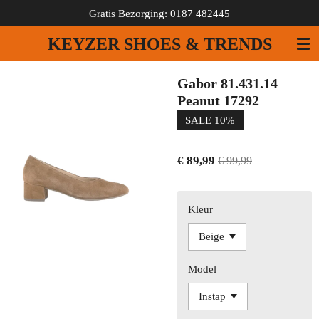
Gratis Bezorging: 0187 482445
Ga
direct
KEYZER SHOES & TRENDS
naar
de
hoofdinhoud
Gabor 81.431.14
Peanut 17292
SALE 10%
€ 89,99
€ 99,99
Kleur
Model