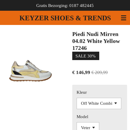
Gratis Bezorging: 0187 482445
Ga
direct
KEYZER SHOES & TRENDS
naar
de
hoofdinhoud
Piedi Nudi Mirren
04.02 White Yellow
17246
SALE 30%
€ 146,99
€ 209,99
Kleur
Model