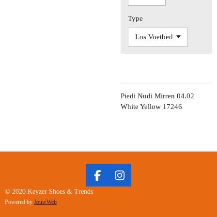
Type
Piedi Nudi Mirren 04.02
White Yellow 17246
F
I
A
N
© 2020 Keyzer Shoes & Trends
C
S
Powered by
JouwWeb
E
T