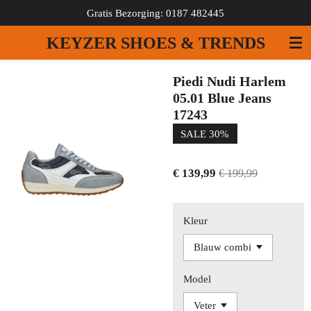
Gratis Bezorging: 0187 482445
Ga
direct
KEYZER SHOES & TRENDS
naar
de
hoofdinhoud
Piedi Nudi Harlem
05.01 Blue Jeans
17243
SALE 30%
€ 139,99
€ 199,99
Kleur
Model