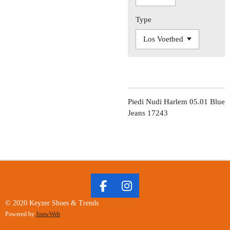
Type
Piedi Nudi Harlem 05.01 Blue
Jeans 17243
F
I
A
N
© 2020 Keyzer Shoes & Trends
C
S
Powered by
JouwWeb
E
T