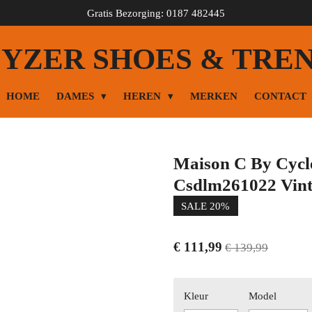
Gratis Bezorging: 0187 482445
YZER SHOES & TRE
HOME
DAMES
HEREN
MERKEN
CONTACT
Maison C By Cycl
Csdlm261022 Vint
SALE 20%
€ 111,99
€ 139,99
Kleur
Model