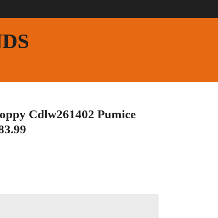
NDS
Poppy Cdlw261402 Pumice
83.99