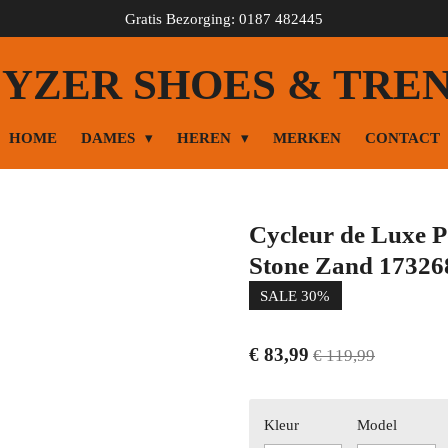
Gratis Bezorging: 0187 482445
YZER SHOES & TRE
HOME
DAMES
HEREN
MERKEN
CONTACT
Cycleur de Luxe 
Stone Zand 17326
SALE 30%
€ 83,99
€ 119,99
Kleur
Model