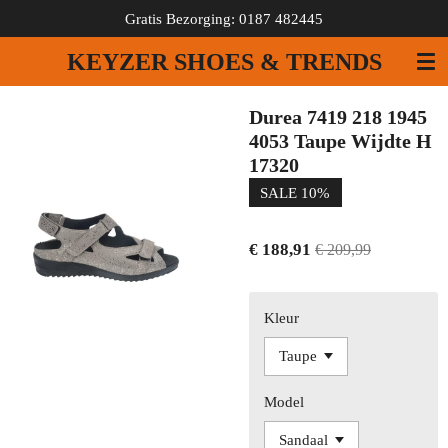
Gratis Bezorging: 0187 482445
Ga
direct
KEYZER SHOES & TRENDS
naar
de
hoofdinhoud
Durea 7419 218 1945
4053 Taupe Wijdte H
17320
SALE 10%
€ 188,91
€ 209,99
Kleur
Model