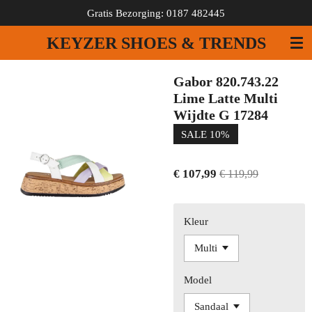
Gratis Bezorging: 0187 482445
Ga
direct
KEYZER SHOES & TRENDS
naar
de
hoofdinhoud
Gabor 820.743.22
Lime Latte Multi
Wijdte G 17284
SALE 10%
€ 107,99
€ 119,99
Kleur
Model