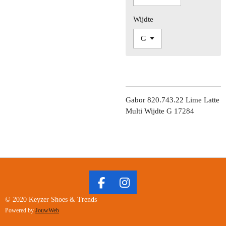
Wijdte
Gabor 820.743.22 Lime Latte
Multi Wijdte G 17284
F
I
A
N
© 2020 Keyzer Shoes & Trends
C
S
Powered by
JouwWeb
E
T