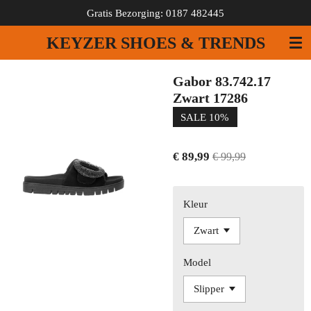
Gratis Bezorging: 0187 482445
Ga
direct
KEYZER SHOES & TRENDS
naar
de
hoofdinhoud
Gabor 83.742.17
Zwart 17286
SALE 10%
€ 89,99
€ 99,99
Kleur
Model