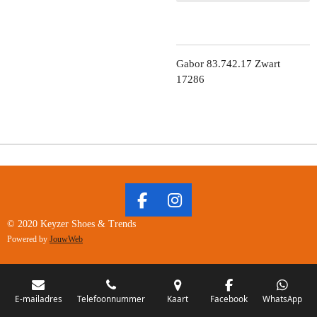
Gabor 83.742.17 Zwart
17286
F
I
A
N
© 2020 Keyzer Shoes & Trends
C
S
Powered by
JouwWeb
E
T
B
A
O
G
O
R
E-mailadres
Telefoonnummer
Kaart
Facebook
WhatsApp
K
A