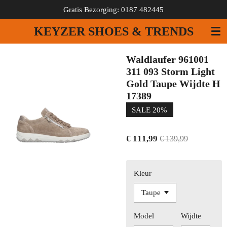
Gratis Bezorging: 0187 482445
Ga
direct
KEYZER SHOES & TRENDS
naar
de
hoofdinhoud
Waldlaufer 961001
311 093 Storm Light
Gold Taupe Wijdte H
17389
SALE 20%
€ 111,99
€ 139,99
Kleur
Model
Wijdte