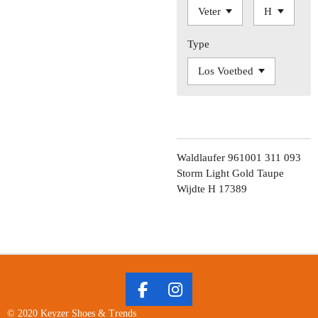
Type
Waldlaufer 961001 311 093
Storm Light Gold Taupe
Wijdte H 17389
F
I
A
N
© 2020 Keyzer Shoes & Trends