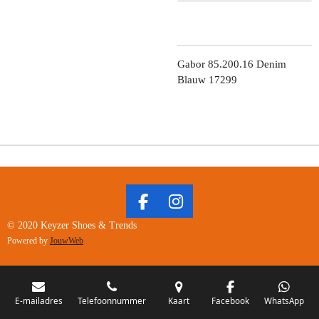
Gabor 85.200.16 Denim
Blauw 17299
F
I
A
N
© 2020 Keyzer Shoes & Trends
C
S
Powered by
JouwWeb
E
T
B
A
O
G
O
R
E-mailadres
Telefoonnummer
Kaart
Facebook
WhatsApp
K
A