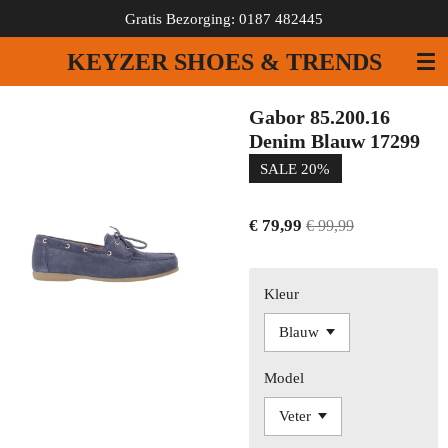
Gratis Bezorging: 0187 482445
Ga
direct
KEYZER SHOES & TRENDS
naar
de
hoofdinhoud
Gabor 85.200.16
Denim Blauw 17299
SALE 20%
€ 79,99
€ 99,99
Kleur
Model