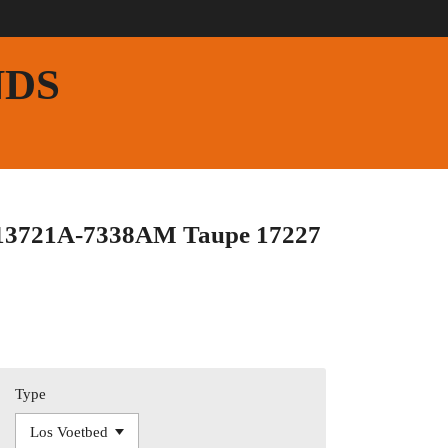
NDS
 13721A-7338AM Taupe 17227
Type