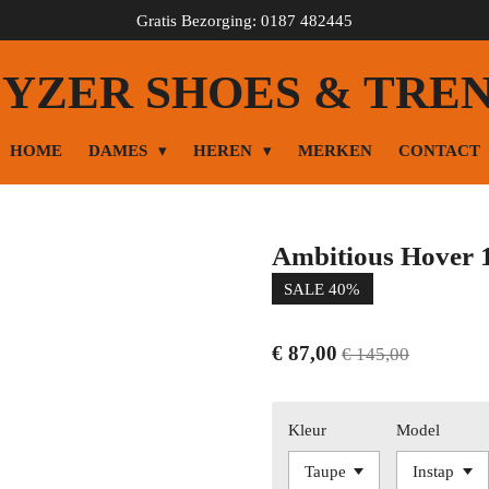
Gratis Bezorging: 0187 482445
YZER SHOES & TRE
HOME
DAMES
HEREN
MERKEN
CONTACT
Ambitious Hover
SALE 40%
€ 87,00
€ 145,00
Kleur
Model