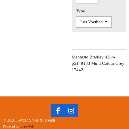
Type
Mephisto Bradley 4284-
p5149183 Multi Colour Grey
17442
F
I
A
N
© 2020 Keyzer Shoes & Trends
C
S
Powered by
JouwWeb