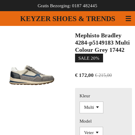
Gratis Bezorging: 0187 482445
Ga
direct
KEYZER SHOES & TRENDS
naar
de
hoofdinhoud
Mephisto Bradley
4284-p5149183 Multi
Colour Grey 17442
SALE 20%
€ 172,00
€ 215,00
Kleur
Model