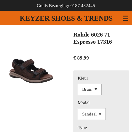
Gratis Bezorging: 0187 482445
Ga
direct
KEYZER SHOES & TRENDS
naar
de
hoofdinhoud
Rohde 6026 71
Espresso 17316
€ 89,99
Kleur
Model
Type