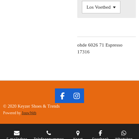
ohde 6026 71 Espresso
17316
F
I
A
N
© 2020 Keyzer Shoes & Trends
C
S
Powered by
JouwWeb
E
T
B
A
O
G
E-mailadres
Telefoonnummer
Kaart
Facebook
WhatsApp