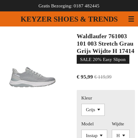
Gratis Bezorging: 0187 482445
Ga
direct
KEYZER SHOES & TRENDS
naar
de
hoofdinhoud
Waldlaufer 761003
101 003 Stretch Grau
Grijs Wijdte H 17414
SALE 20% Easy Slipon
€ 95,99
€ 119,99
Kleur
Model
Wijdte