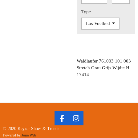
Type
Waldlaufer 761003 101 003
Stretch Grau Grijs Wijdte H
17414
F
I
A
N
© 2020 Keyzer Shoes & Trends
C
S
Powered by
JouwWeb