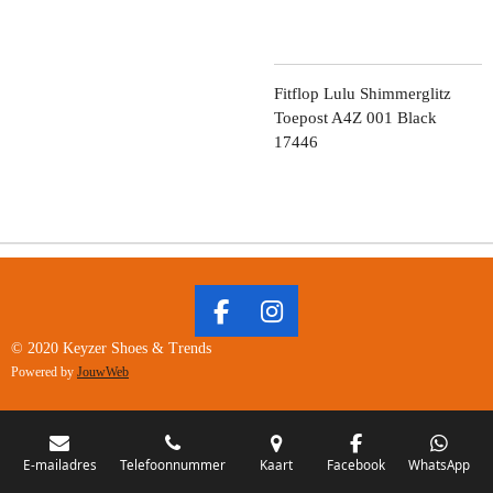
Fitflop Lulu Shimmerglitz
Toepost A4Z 001 Black
17446
F
I
A
N
© 2020 Keyzer Shoes & Trends
C
S
Powered by
JouwWeb
E
T
B
A
O
G
O
R
E-mailadres
Telefoonnummer
Kaart
Facebook
WhatsApp
K
A