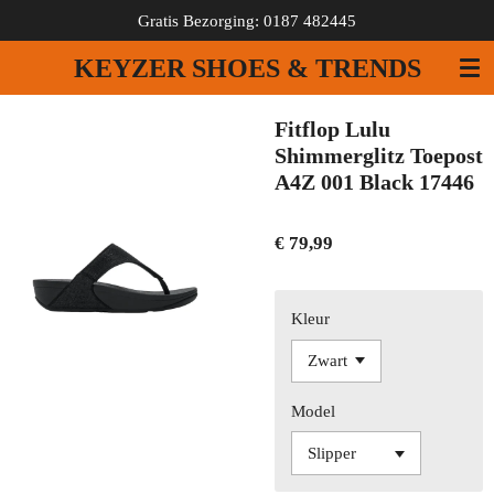
Gratis Bezorging: 0187 482445
Ga
direct
KEYZER SHOES & TRENDS
naar
de
hoofdinhoud
Fitflop Lulu
Shimmerglitz Toepost
A4Z 001 Black 17446
€ 79,99
Kleur
Model