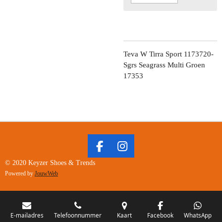
Teva W Tirra Sport 1173720-
Sgrs Seagrass Multi Groen
17353
F
I
A
N
© 2020 Keyzer Shoes & Trends
C
S
Powered by
JouwWeb
E
T
B
A
O
G
O
R
E-mailadres
Telefoonnummer
Kaart
Facebook
WhatsApp