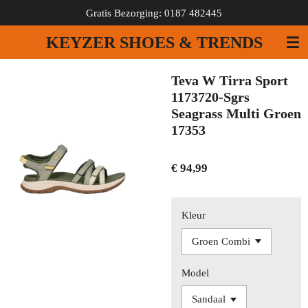
Gratis Bezorging: 0187 482445
Ga
direct
KEYZER SHOES & TRENDS
naar
de
hoofdinhoud
Teva W Tirra Sport
1173720-Sgrs
Seagrass Multi Groen
17353
€ 94,99
Kleur
Model